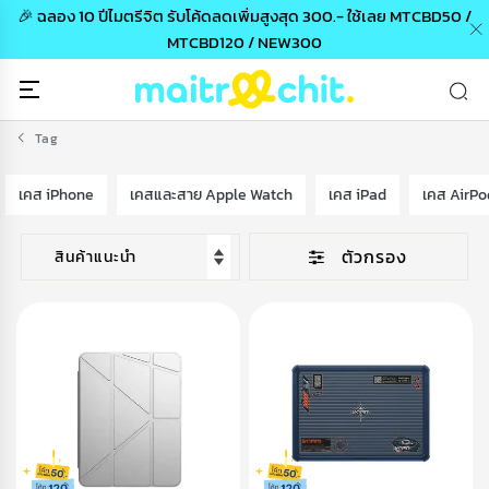
🎉 ฉลอง 10 ปีไมตรีจิต รับโค้ดลดเพิ่มสูงสุด 300.- ใช้เลย MTCBD50 /
MTCBD120 / NEW300
Tag
เคส iPhone
เคสและสาย Apple Watch
เคส iPad
เคส AirPo
ตัวกรอง