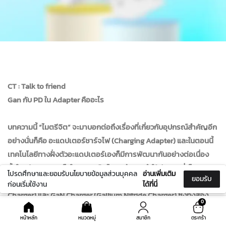
CT : Talk to friend
Gan กับ PD ใน Adapter คืออะไร
บทความนี้ “ไมตรีจิต” จะมาบอกต่อถึงเรื่องที่เกี่ยวกับอุปกรณ์สำคัญอีก
อย่างนั่นก็คือ อะแดปเตอร์ชาร์จไฟ (Charging Adapter) และในตอนนี้
เทคโนโลยีทางฝั่งตัวอะแดปเตอร์เองก็มีการพัฒนากันอย่างต่อเนื่อง
ทั้งในแง่ของความเร็วในการชาร์จ ไปจนถึงการทำให้มีขนาดที่เล็กลง และ
โปรดศึกษาและยอมรับนโยบายข้อมูลส่วนบุคคล
อ่านเพิ่มเติม
ยอมรับ
ถ่ายเทความร้อนได้ดีขึ้นทั้งในแบบ PD Charger (Power Delivery
ก่อนเริ่มใช้งาน
ได้ที่นี่
Charger) และ GaN Charger (Gallium Nitride Charger) ซึ่งทั้งสอง
0
แบบคือ บริบทของอุปกรณ์ชาร์จที่ใช้ในการเติมพลังงานแบตเตอรี่ของ
หน้าหลัก
หมวดหมู่
สมาชิก
ตระกร้า
อุปกรณ์อิเล็กทรอนิกส์ เช่น สมาร์ทโฟน, แท็บเล็ต, โน้ตบุ๊ค, และอุปกรณ์