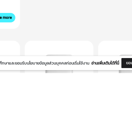
e more
ยอม
ึกษาและยอมรับนโยบายข้อมูลส่วนบุคคลก่อนเริ่มใช้งาน
อ่านเพิ่มเติมได้ที่นี่
ether
Avocado รุ่น Goodnight
Avocado รุ่น 
ัตร
Cats Card Holder การ์ดใส่
Holder การ์ดใส