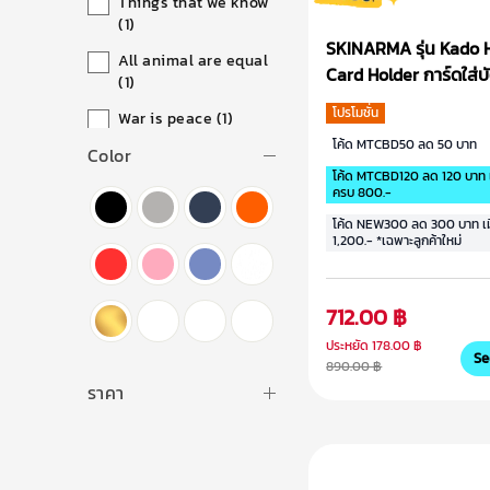
Things that we know
(1)
SKINARMA รุ่น Kado 
All animal are equal
Card Holder การ์ดใส่บ
(1)
โปรโมชั่น
War is peace
(1)
โค้ด MTCBD50 ลด 50 บาท
Color
Best of times
(1)
โค้ด MTCBD120 ลด 120 บาท เม
Never do tomorrow
ครบ 800.-
(1)
โค้ด NEW300 ลด 300 บาท เมื
1,200.- *เฉพาะลูกค้าใหม่
Love Knot Cats
(1)
Yoga Cats
(1)
712.00 ฿
Love Tails
(1)
ประหยัด
178.00 ฿
Se
Hi there Corgi
(1)
890.00 ฿
ราคา
Lazy dog
(1)
Meow heart
(1)
Goodnight Cats
(1)