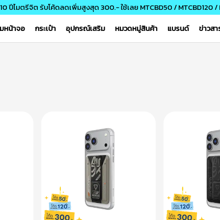
10 ปีไมตรีจิต รับโค้ดลดเพิ่มสูงสุด 300.- ใช้เลย MTCBD50 / MTCBD120
์มหน้าจอ
กระเป๋า
อุปกรณ์เสริม
หมวดหมู่สินค้า
แบรนด์
ข่าวส