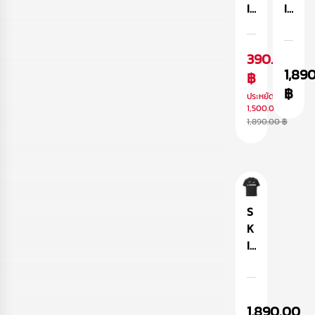
า
เ
O
I
I
ว
สื้
N
N
N
ท
อ
เ
A
A
390.00
ร
ยื
สื้
R
R
1,89
ง
ด
อ
M
฿
M
โ
฿
ท
ยื
A
A
ประหยัด
อ
ร
ด
รุ่
รุ่
1,500.00 ฿
1,890.00 ฿
เว
ง
ท
น
น
อ
โ
ร
G
H
ร์
อ
ง
L
E
ไ
เว
โ
Y
X
ซ
อ
อ
P
เ
ซ์
ร์
เว
H
สื้
S
ไ
อ
เ
อ
K
ซ
ร์
สื้
ยื
I
ซ์
ไ
อ
ด
N
ซ
ยื
ท
A
ซ์
ด
ร
R
1,890.00
ท
ง
M