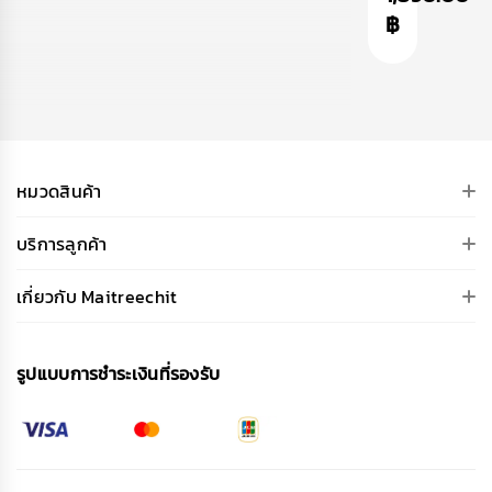
฿
ร
โ
A
ง
อ
รุ่
โ
เว
น
อ
อ
A
เว
ร์
L
อ
ไ
P
ร์
ซ
H
หมวดสินค้า
ไ
ซ์
A
ซ
เ
บริการลูกค้า
ซ์
สื้
อ
เกี่ยวกับ Maitreechit
ยื
ด
ท
รูปแบบการชําระเงินที่รองรับ
ร
ง
โ
อ