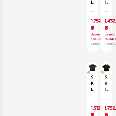
I
I
N
N
A
A
1,752.00
1,43
R
R
M
฿
M
฿
A
A
ประหยัด
ประหยัด
รุ่
รุ่
438.00 ฿
358.00 
2,190.00 ฿
1,790.0
น
น
S
S
K
K
R
R
M
M
x
x
S
S
M
M
K
K
5
5
I
I
6
6
N
N
เ
เ
A
A
1,512.00
1,752
สื้
สื้
R
R
อ
อ
M
฿
M
฿