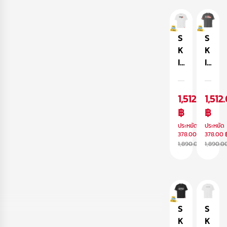
อ
อ
al
o
เว
ร์
o
o
อ
ไ
เ
d
ร์
ซ
สื้
i
S
S
ไ
ซ์
อ
e
K
K
ซ
ยื
V
I
I
ซ์
ด
ul
N
N
ท
c
A
A
1,512.00
1,512
ร
a
R
R
ง
n
M
฿
M
฿
โ
เ
A
A
ประหยัด
ประหยัด
อ
สื้
รุ่
รุ่
378.00 ฿
378.00 
1,890.00 ฿
1,890.0
เว
อ
น
น
อ
ฮู้
F
H
ร์
ด
U
Y
ไ
แ
T
P
ซ
ข
U
E
ซ์
น
R
R
S
S
ย
A
I
K
K