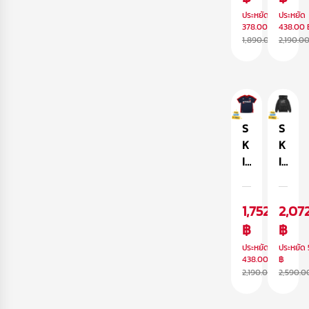
แ
ยื
A
A
ประหยัด
ประหยัด
ข
ด
รุ่
รุ่
378.00 ฿
438.00 
1,890.00 ฿
2,190.0
น
ท
น
น
ย
ร
A
D
า
ง
s
el
ว
โ
p
t
ท
อ
h
a
ร
เว
al
เ
S
S
ง
อ
t
สื้
K
K
โ
ร์
เ
อ
I
I
อ
ไ
สื้
ยื
N
N
เว
ซ
อ
ด
A
A
1,752.00
2,07
อ
ซ์
ยื
ท
R
R
ร์
ด
ร
M
฿
M
฿
ไ
ท
ง
A
A
ประหยัด
ประหยัด
ซ
ร
โ
รุ่
รุ่
438.00 ฿
฿
2,190.00 ฿
2,590.0
ซ์
ง
อ
น
น
โ
เว
H
H