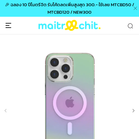
🎉 ฉลอง 10 ปีไมตรีจิต รับโค้ดลดเพิ่มสูงสุด 300.- ใช้เลย MTCBD50 /
MTCBD120 / NEW300