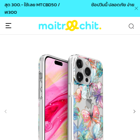
0 /
ช้อปวันนี้ ปลอดภัย ง่าย และจัดส่งฟรี
🎉