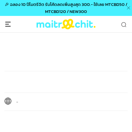
🎉 ฉลอง 10 ปีไมตรีจิต รับโค้ดลดเพิ่มสูงสุด 300.- ใช้เลย MTCBD50 /
MTCBD120 / NEW300
-