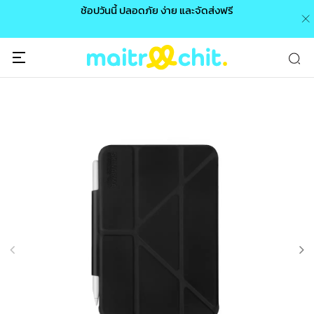
0 /
ช้อปวันนี้ ปลอดภัย ง่าย และจัดส่งฟรี
🎉