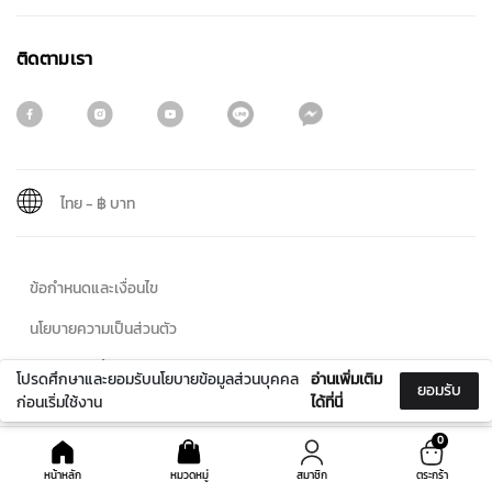
ติดตามเรา
ไทย
-
฿ บาท
สมัครรับจดหมายข่าว
ข้อกำหนดและเงื่อนไข
ชื่อ
นโยบายความเป็นส่วนตัว
นโยบายคุกกี้
โปรดศึกษาและยอมรับนโยบายข้อมูลส่วนบุคคล
อ่านเพิ่มเติม
ยอมรับ
นามสกุล
ก่อนเริ่มใช้งาน
ได้ที่นี่
© 2024 Maitreechit888. All Rights Reserved
0
หน้าหลัก
หมวดหมู่
สมาชิก
ตระกร้า
< / > m.me/213201505944094< / >