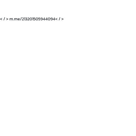
< / > m.me/213201505944094< / >