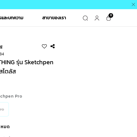
0
ารและบทความ
สาขาของเรา
g
384
ING รุ่น Sketchpen
สไตลัส
tchpen Pro
ro
้าหมด