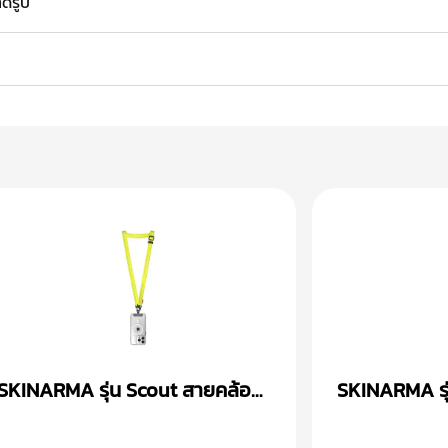
าดรูป
SKINARMA รุ่น Scout สายคล้อง
SKINARMA รุ
คอ
มือ