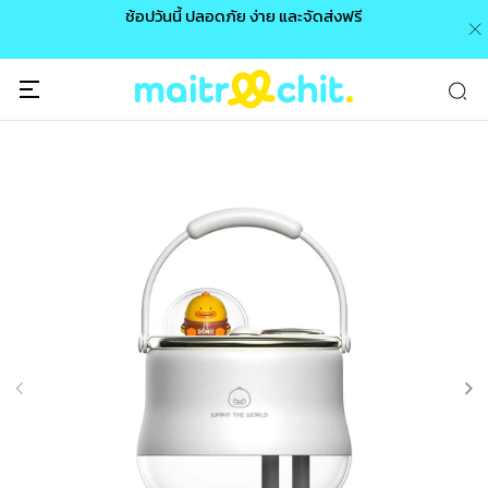
0 /
ช้อปวันนี้ ปลอดภัย ง่าย และจัดส่งฟรี
🎉