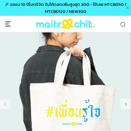
🎉 ฉลอง 10 ปีไมตรีจิต รับโค้ดลดเพิ่มสูงสุด 300.- ใช้เลย MTCBD50 /
MTCBD120 / NEW300