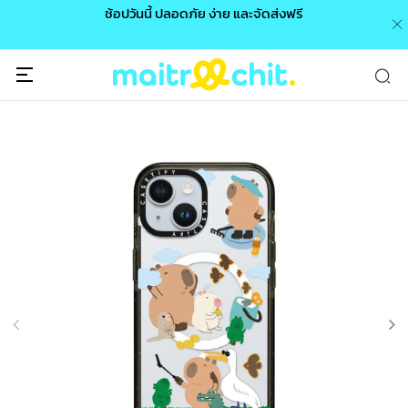
0 /
ช้อปวันนี้ ปลอดภัย ง่าย และจัดส่งฟรี
🎉