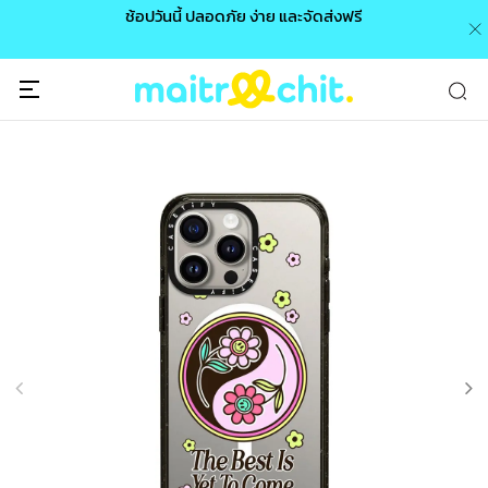
0 /
ช้อปวันนี้ ปลอดภัย ง่าย และจัดส่งฟรี
🎉