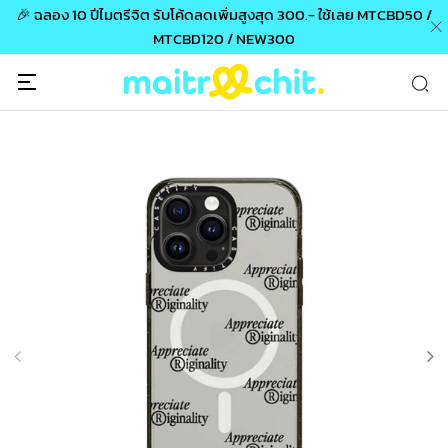
🎉 ฉลอง 10 ปีไมตรีจิต รับโค้ดลดเพิ่มสูงสุด 300.- ใช้เลย MTCBD50 /
MTCBD120 / NEW300