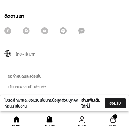
ติดตามเรา
ไทย
-
฿ บาท
สมัครรับจดหมายข่าว
ข้อกำหนดและเงื่อนไข
ชื่อ
นโยบายความเป็นส่วนตัว
นโยบายคุกกี้
โปรดศึกษาและยอมรับนโยบายข้อมูลส่วนบุคคล
อ่านเพิ่มเติม
ยอมรับ
นามสกุล
ก่อนเริ่มใช้งาน
ได้ที่นี่
© 2024 Maitreechit888. All Rights Reserved
0
หน้าหลัก
หมวดหมู่
สมาชิก
ตระกร้า
< / > m.me/213201505944094< / >