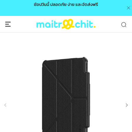
0 /
ช้อปวันนี้ ปลอดภัย ง่าย และจัดส่งฟรี
🎉