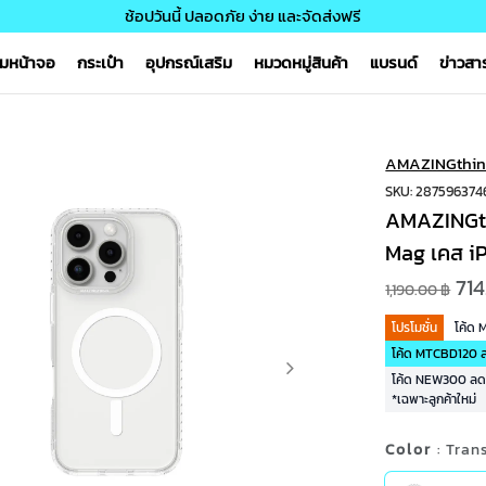
ช้อปวันนี้ ปลอดภัย ง่าย และจัดส่งฟรี
์มหน้าจอ
กระเป๋า
อุปกรณ์เสริม
หมวดหมู่สินค้า
แบรนด์
ข่าวส
AMAZINGthin
SKU: 287596374
AMAZINGthi
Mag เคส i
714
1,190.00 ฿
โปรโมชั่น
โค้ด
โค้ด MTCBD120 ลด
โค้ด NEW300 ลด 3
*เฉพาะลูกค้าใหม่
Color
: Tran