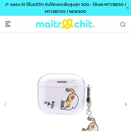
 300.- ใช้เลย MTCBD50 /
ช้อปวันนี้ ปลอดภัย ง่าย และจัดส่ง
00