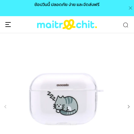
0 /
ช้อปวันนี้ ปลอดภัย ง่าย และจัดส่งฟรี
🎉