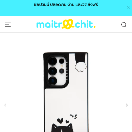
0 /
ช้อปวันนี้ ปลอดภัย ง่าย และจัดส่งฟรี
🎉