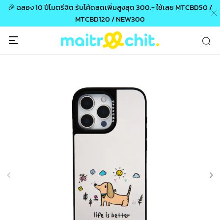
🎉 ฉลอง 10 ปีไมตรีจิต รับโค้ดลดเพิ่มสูงสุด 300.- ใช้เลย MTCBD50 /
MTCBD120 / NEW300