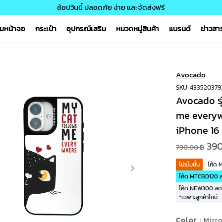
ช้อปวันนี้ ปลอดภัย ง่าย และจัดส่งฟรี
์มหน้าจอ
กระเป๋า
อุปกรณ์เสริม
หมวดหมู่สินค้า
แบรนด์
ข่าวส
Avocado
SKU: 433520379
Avocado รุ
me everyw
iPhone 16
390
790.00 ฿
โปรโมชั่น
โค้ด
โค้ด MTCBD120 ลด
โค้ด NEW300 ลด 3
*เฉพาะลูกค้าใหม่
Color
: Mirr