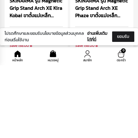
SKINARMA รุ่น Magnetic
SKINARMA รุ่น Magnetic
Grip Stand Arch XE Kira
Grip Stand Arch XE
Kobai ขาตั้งแม่เหล็ก
Phaze ขาตั้งแม่เหล็ก
iPhone
iPhone
โปรดศึกษาและยอมรับนโยบายข้อมูลส่วนบุคคล
อ่านเพิ่มเติม
632.00 ฿
632.00 ฿
ยอมรับ
ก่อนเริ่มใช้งาน
ได้ที่นี่
Save
158.00 ฿
Save
158.00 ฿
0
790.00 ฿
790.00 ฿
หน้าหลัก
หมวดหมู่
สมาชิก
ตระกร้า