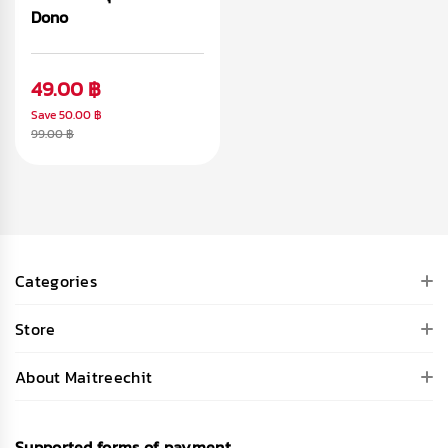
Dono
49.00 ฿
Save
50.00 ฿
99.00 ฿
Categories
Store
About Maitreechit
Supported forms of payment