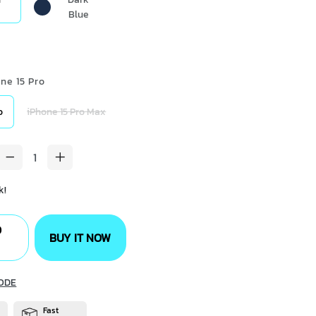
Blue
one 15 Pro
o
iPhone 15 Pro Max
k!
O
BUY IT NOW
ODE
Fast