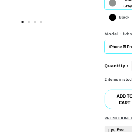
Gray
Black
Model
: iPh
iPhone 15 Pr
Quantity
:
2 items in stoc
ADD T
CART
PROMOTION C
Free