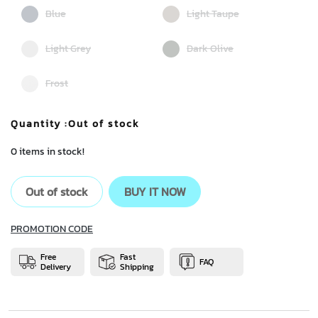
Blue
Light Taupe
Light Grey
Dark Olive
Frost
Quantity
:Out of stock
0 items in stock!
Out of stock
BUY IT NOW
PROMOTION CODE
Free
Fast
FAQ
Delivery
Shipping