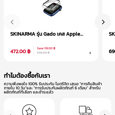
SKINARMA รุ่น Gado เคส Apple
SK
Watch Series 1-9 & SE
Wa
(38/40/41/42/44/45 MM)
Save
118.00 ฿
472.00 ฿
69
590.00 ฿
ทำไมต้องซื้อกับเรา
ความพึงพอใจ 100% รับประกัน ไมตรีจิต เสนอ "การคืนสินค้า
ภายใน 10 วัน"และ "การรับประกันผลิตภัณฑ์ 6 เดือน" สำหรับ
ผลิตภัณฑ์ที่เลือก และชำระแล้ว