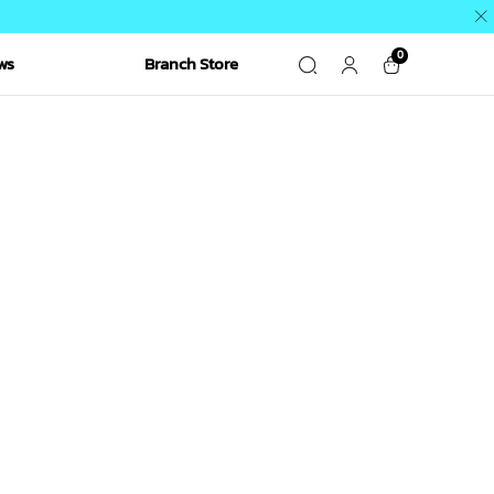
0
ws
Branch Store