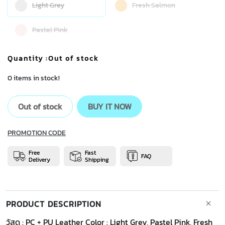
Light Grey
Fresh Salmon
Pastel Pink
Quantity
:Out of stock
0 items in stock!
Out of stock
BUY IT NOW
PROMOTION CODE
Free
Fast
FAQ
Delivery
Shipping
PRODUCT DESCRIPTION
วัสดุ : PC + PU Leather Color : Light Grey, Pastel Pink, Fresh