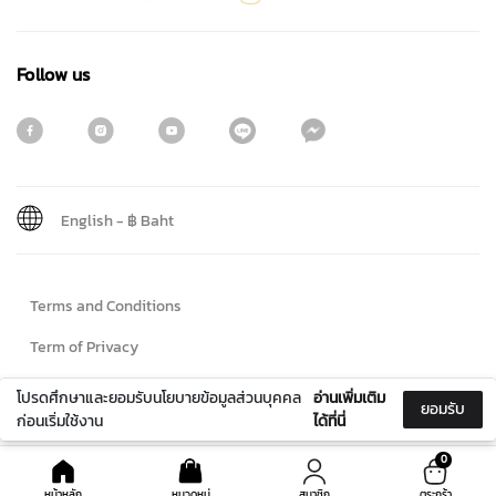
Follow us
English
-
฿ Baht
Sign me up for emails
Terms and Conditions
First name
Term of Privacy
Cookie Policy
โปรดศึกษาและยอมรับนโยบายข้อมูลส่วนบุคคล
อ่านเพิ่มเติม
ยอมรับ
Last name
ก่อนเริ่มใช้งาน
ได้ที่นี่
© 2024 Maitreechit888. All Rights Reserved
0
หน้าหลัก
หมวดหมู่
สมาชิก
ตระกร้า