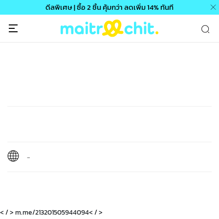
ดีลพิเศษ | ซื้อ 2 ชิ้น คุ้มกว่า ลดเพิ่ม 14% ทันที
-
< / > m.me/213201505944094< / >