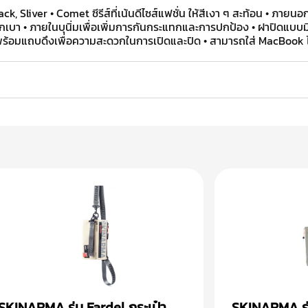
ack, Sliver • Comet ซีรีส์ที่เน้นดีไซส์แฟชั่น ให้สีเงา ๆ สะท้อน • ภ
ักเบา • ภายในบุนิ่มเพื่อเพิ่มการกันกระแทกและการปกป้อง • ฝาปิดแบบม
พร้อมแถบดึงเพื่อความสะดวกในการเปิดและปิด • สามารถใส่ MacBook ได้
SKINARMA รุ่น Fardel กระเป๋า
SKINARMA รุ่