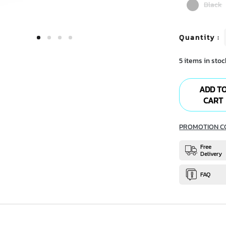
Black
Quantity
:
5 items in stoc
ADD T
CART
PROMOTION C
Free
Delivery
FAQ