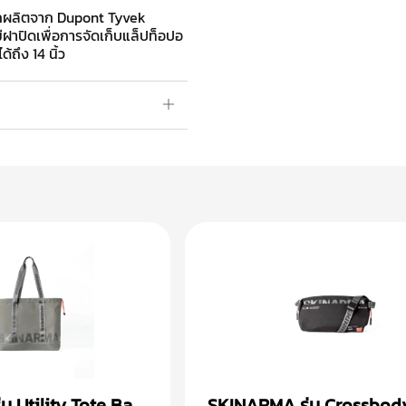
ายนอกผลิตจาก Dupont Tyvek
ีฝาปิดเพื่อการจัดเก็บแล็ปท็อปอ
ถึง 14 นิ้ว
น Utility Tote Bag
SKINARMA รุ่น Crossbod