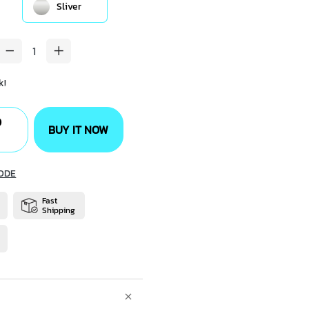
Sliver
k!
O
BUY IT NOW
ODE
Fast
Shipping