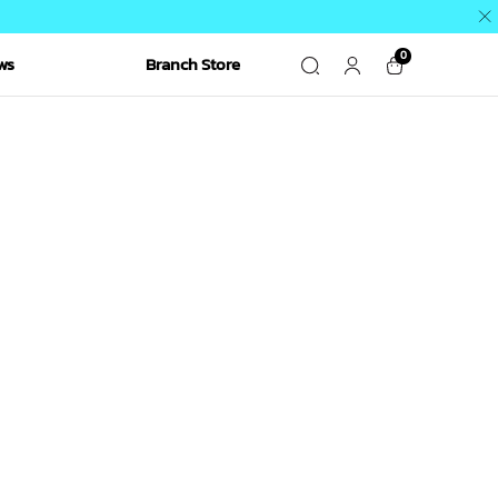
0
ws
Branch Store