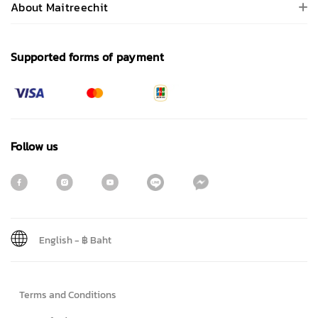
About Maitreechit
Supported forms of payment
Follow us
English
-
฿ Baht
Sign me up for emails
Terms and Conditions
First name