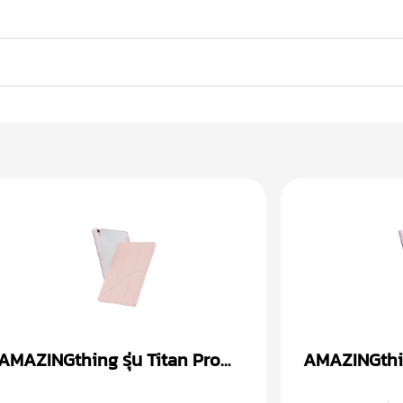
AMAZINGthing รุ่น Titan Pro
AMAZINGthing
เคส iPad Gen 10th (10.9 inch)
เคส iPad Ge