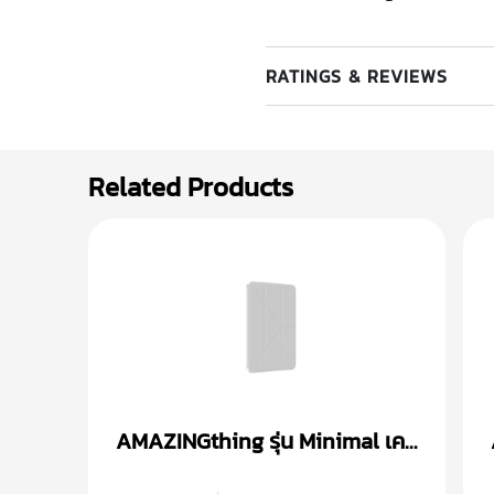
RATINGS & REVIEWS
Related Products
AMAZINGthing รุ่น Minimal เคส
iPad Air 4/5 (10.9 inch)