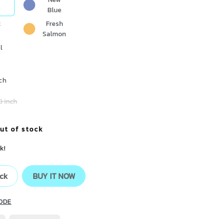
Blue
t
Fresh
Salmon
l
nch
13 inch
ut of stock
k!
ock
BUY IT NOW
ODE