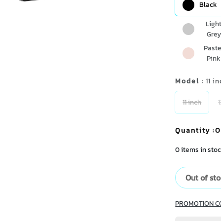
Black
Ligh
Grey
Paste
Pink
Model
: 11 i
11 inch
Quantity
:O
0 items in stoc
Out of st
PROMOTION C