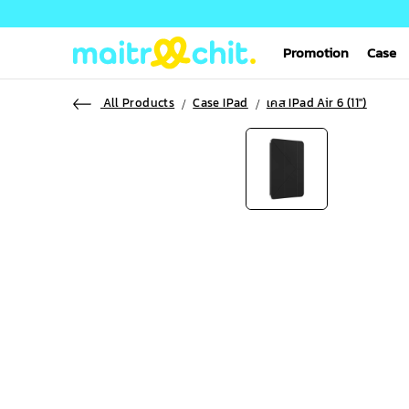
Promotion
Case
All Products
Case IPad
เคส IPad Air 6 (11")