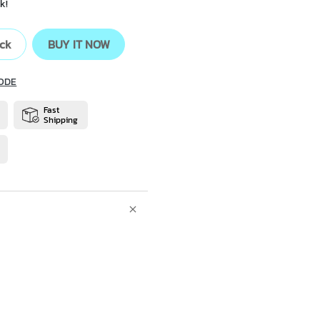
k!
ock
BUY IT NOW
ODE
Fast
Shipping