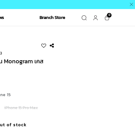
0
ws
Branch Store
13
ุ่น Monogram เคส
฿
one 15
iPhone 15 Pro Max
ut of stock