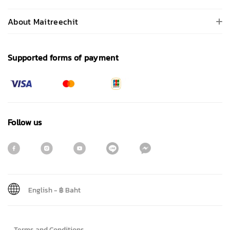
About Maitreechit
Supported forms of payment
Follow us
English
-
฿ Baht
Sign me up for emails
Terms and Conditions