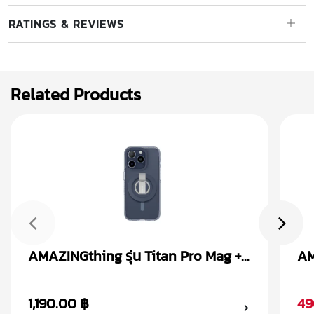
RATINGS & REVIEWS
Related Products
AMAZINGthing รุ่น Titan Pro Mag +
AM
Magnetic Ring เคส iPhone 15
Ma
1,190.00 ฿
49