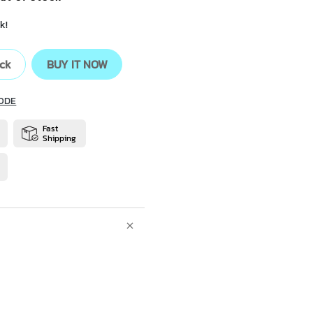
k!
ock
BUY IT NOW
ODE
Fast
Shipping