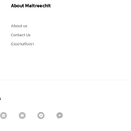
About Maitreechit
About us
Contact Us
ร่วมงานกับเรา
s
Sign me up for emails
First name