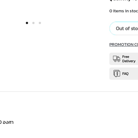
0 items in stoc
Out of st
PROMOTION C
Free
Delivery
FAQ
60 องศา