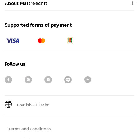
About Maitreechit
Supported forms of payment
Follow us
English
-
฿ Baht
Sign me up for emails
Terms and Conditions
First name