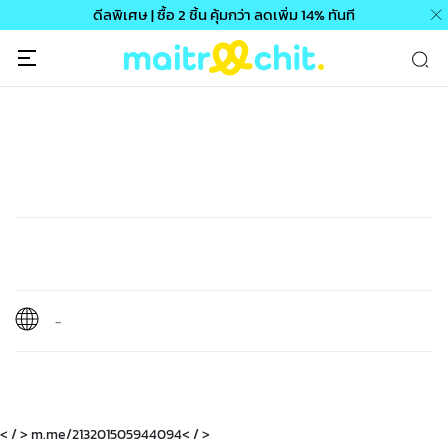
ดีลพิเศษ | ซื้อ 2 ชิ้น คุ้มกว่า ลดเพิ่ม 14% ทันที
-
< / > m.me/213201505944094< / >