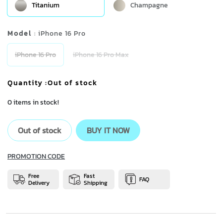
Titanium
Champagne
Model
: iPhone 16 Pro
iPhone 16 Pro
iPhone 16 Pro Max
Quantity
:Out of stock
0 items in stock!
Out of stock
BUY IT NOW
PROMOTION CODE
Free
Fast
FAQ
Delivery
Shipping