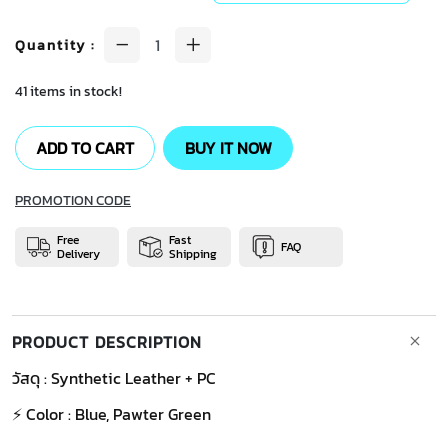
Quantity
:
41 items in stock!
ADD TO CART
BUY IT NOW
PROMOTION CODE
Free
Fast
FAQ
Delivery
Shipping
PRODUCT DESCRIPTION
วัสดุ : Synthetic Leather + PC
⚡ Color : Blue, Pawter Green