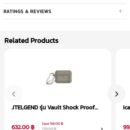
RATINGS & REVIEWS
Related Products
JTELGEND รุ่น Vault Shock Proof
Ic
เคส AirPods Pro 2
Ai
Save
158.00 ฿
632.00 ฿
99
790.00 ฿