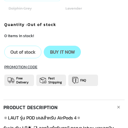
Dolphin Grey
Lavender
Quantity
:Out of stock
0 items in stock!
Out of stock
BUY IT NOW
PROMOTION CODE
Free
Fast
FAQ
Delivery
Shipping
PRODUCT DESCRIPTION
🔅LAUT รุ่น POD เคสสำหรับ AirPods 4🔅