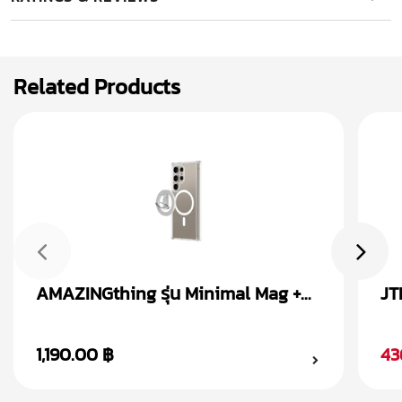
Related Products
AMAZINGthing รุ่น Minimal Mag +
JT
Magnetic Ring เคส Samsung
Sa
Galaxy S24
1,190.00 ฿
43