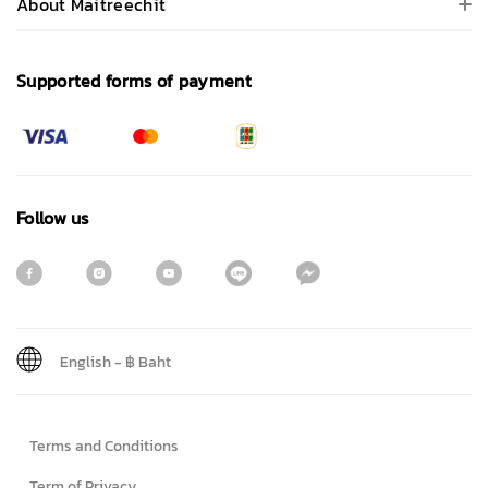
About Maitreechit
Supported forms of payment
Follow us
English
-
฿ Baht
Sign me up for emails
Terms and Conditions
First name
Term of Privacy