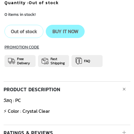
Quantity
:Out of stock
0 items in stock!
Out of stock
BUY IT NOW
PROMOTION CODE
Free
Fast
FAQ
Delivery
Shipping
PRODUCT DESCRIPTION
วัสดุ : PC
⚡ Color : Crystal Clear
RATINGS & REVIEWS