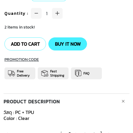
Quantity
:
2 items in stock!
ADD TO CART
BUY IT NOW
PROMOTION CODE
Free
Fast
FAQ
Delivery
Shipping
PRODUCT DESCRIPTION
วัสดุ : PC + TPU
Color : Clear