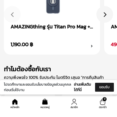
AMAZINGthing รุ่น Titan Pro Mag +
AM
Magnetic Ring เคส iPhone 15
Ma
1,190.00 ฿
49
ทำไมต้องซื้อกับเรา
ความพึงพอใจ 100% รับประกัน ไมตรีจิต เสนอ "การคืนสินค้า
ภายใน 10 วัน"และ "การรับประกันผลิตภัณฑ์ 6 เดือน" สำหรับ
โปรดศึกษาและยอมรับนโยบายข้อมูลส่วนบุคคล
อ่านเพิ่มเติม
ผลิตภัณฑ์ที่เลือก และชำระแล้ว
ยอมรับ
ก่อนเริ่มใช้งาน
ได้ที่นี่
0
หน้าหลัก
หมวดหมู่
สมาชิก
ตระกร้า