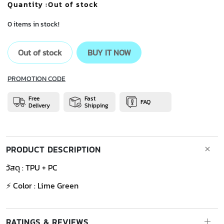
Quantity
:Out of stock
0 items in stock!
Out of stock
BUY IT NOW
PROMOTION CODE
Free
Fast
FAQ
Delivery
Shipping
PRODUCT DESCRIPTION
วัสดุ : TPU + PC
⚡ Color : Lime Green
RATINGS & REVIEWS