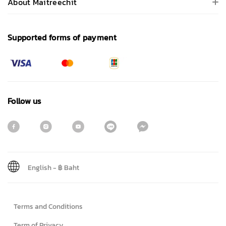
About Maitreechit
Supported forms of payment
Follow us
English
-
฿ Baht
Sign me up for emails
Terms and Conditions
First name
Term of Privacy