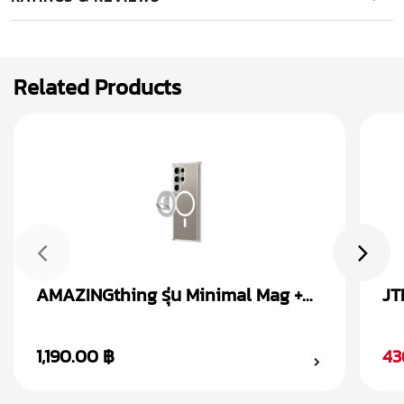
Related Products
AMAZINGthing รุ่น Minimal Mag +
JT
Magnetic Ring เคส Samsung
Sa
Galaxy S24
1,190.00 ฿
43