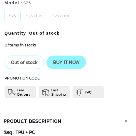
Model
: S25
S25
S25 Plus
S25 Ultra
Quantity
:Out of stock
0 items in stock!
Out of stock
BUY IT NOW
PROMOTION CODE
Free
Fast
FAQ
Delivery
Shipping
PRODUCT DESCRIPTION
วัสดุ : TPU + PC