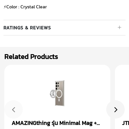
⚡Color : Crystal Clear
RATINGS & REVIEWS
Related Products
AMAZINGthing รุ่น Minimal Mag +
JT