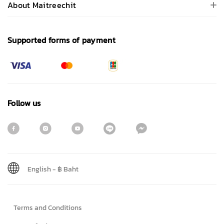
About Maitreechit
Supported forms of payment
Follow us
English
-
฿ Baht
Sign me up for emails
Terms and Conditions
First name