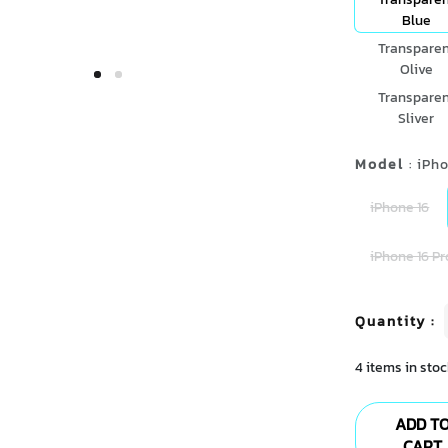
Blue
Transparen
Olive
Transparen
Sliver
Model
: iPh
iPhone 16
iPhone 16 Pr
Quantity
:
4 items in stoc
ADD T
CART