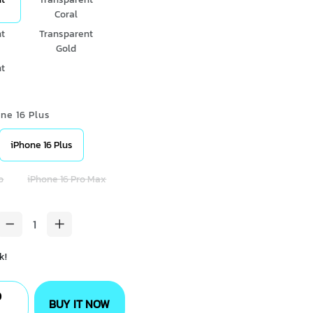
Coral
t
Transparent
Gold
t
one 16 Plus
iPhone 16 Plus
o
iPhone 16 Pro Max
k!
O
BUY IT NOW