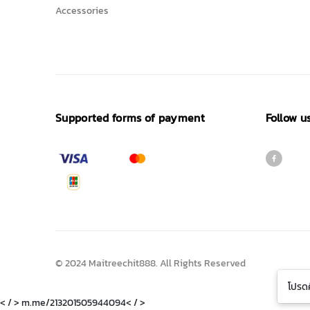
Accessories
Supported forms of payment
Follow u
© 2024 Maitreechit888. All Rights Reserved
โปรดศ
< / > m.me/213201505944094< / >