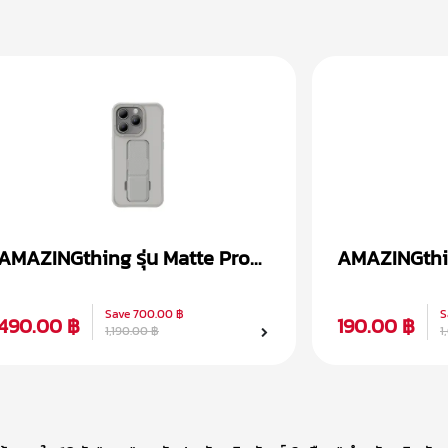
AMAZINGthing รุ่น Matte Pro
AMAZINGthing
Magsafe เคส iPhone 15
Magsafe เคส
Save
700.00 ฿
S
490.00 ฿
190.00 ฿
1,190.00 ฿
1