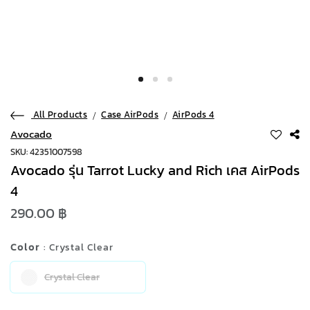
All Products
Case AirPods
AirPods 4
Avocado
SKU: 42351007598
Avocado รุ่น Tarrot Lucky and Rich เคส AirPods
4
290.00 ฿
Color
: Crystal Clear
Crystal Clear