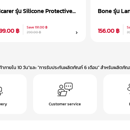
Icarer รุ่น Silicone Protective
Bone รุ่น La
เคส Airpods 1/2
1/2
Save
191.00 ฿
S
99.00 ฿
156.00 ฿
290.00 ฿
3
าภายใน 10 วัน"และ "การรับประกันผลิตภัณฑ์ 6 เดือน" สำหรับผลิตภัณฑ์
very
Customer service