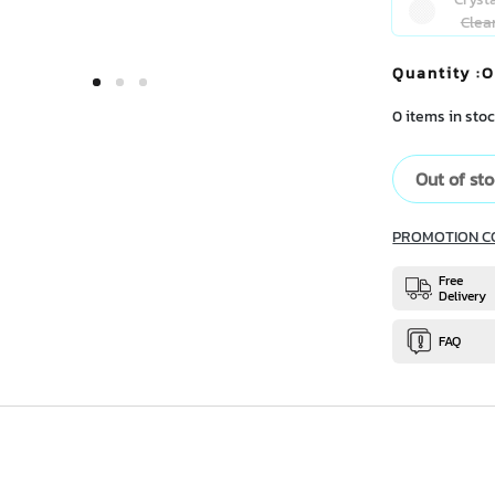
Clea
Quantity
:O
0 items in stoc
Out of st
PROMOTION C
Free
Delivery
FAQ