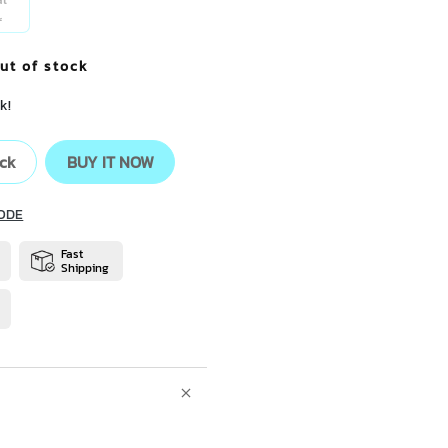
r
ut of stock
k!
ock
BUY IT NOW
ODE
Fast
Shipping