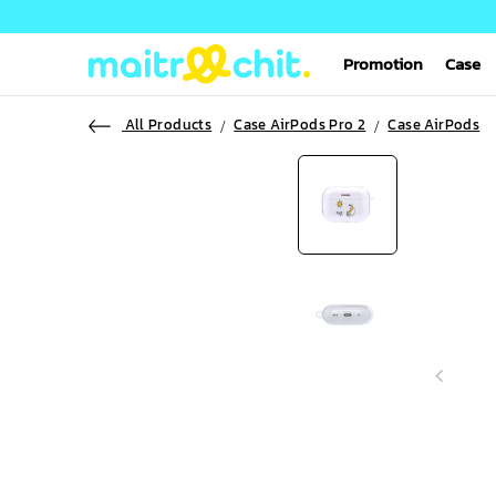
Promotion
Case
All Products
Case AirPods Pro 2
Case AirPods