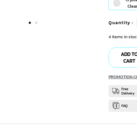
Clea
Quantity
:
4 items in stoc
ADD T
CART
PROMOTION C
Free
Delivery
FAQ