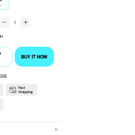
r
k!
O
BUY IT NOW
ODE
Fast
Shipping